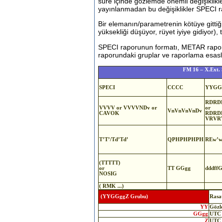
süre içinde gözlemde önemli değişiklikl
yayınlanmadan bu değişiklikler SPECI r
Bir elemanın/parametrenin kötüye gittiğ
yüksekliği düşüyor, rüyet iyiye gidiyor)
SPECI raporunun formatı, METAR raporu
raporundaki gruplar ve raporlama esasla
FM 16 – X.Ex
SPECI
CCCC
YYGG
RDRD
VVVV or VVVVNDv or
or
VnVnVnVnDv
CAVOK
RDRD
VRVR
T’T’/Td’Td’
QPHPHPHPH
REw’w
(TTTTT)
or
TT GGgg
dddff
NOSIG
( RMK ...)
(YYGGggZ Grubu)
Rasat
YY
Gözle
GGgg
UTC (
Z
UTC o