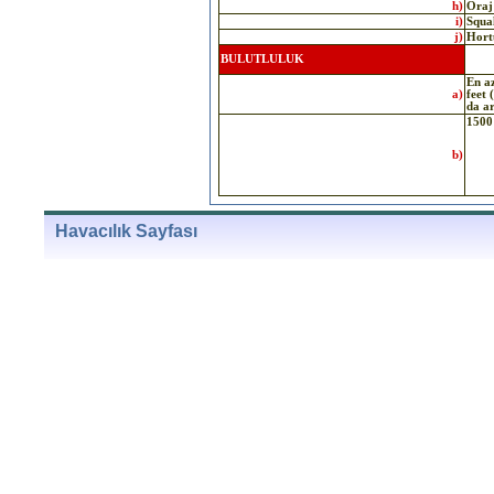
h)
Oraj 
i)
Squal
j)
Hort
BULUTLULUK
En a
a)
feet 
da ar
1500 
b)
Havacılık Sayfası