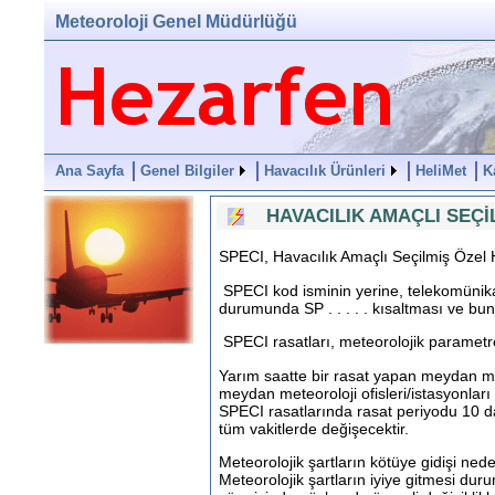
Meteoroloji Genel Müdürlüğü
Ana Sayfa
Genel Bilgiler
Havacılık Ürünleri
HeliMet
K
HAVACILIK AMAÇLI SEÇİL
SPECI, Havacılık Amaçlı Seçilmiş Özel
SPECI kod isminin yerine, telekomünika
durumunda SP . . . . . kısaltması ve bunu
SPECI rasatları, meteorolojik parametrel
Yarım saatte bir rasat yapan meydan met
meydan meteoroloji ofisleri/istasyonla
SPECI rasatlarında rasat periyodu 10 d
tüm vakitlerde değişecektir.
Meteorolojik şartların kötüye gidişi n
Meteorolojik şartların iyiye gitmesi d