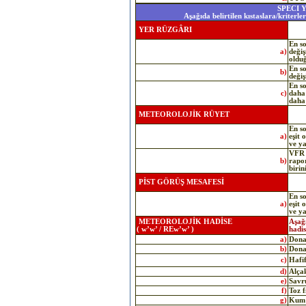
SPECI 
Aşağıda belirtilen kıstaslara/kriterl
YER RÜZGÂRI
En s
a)
değiş
oldu
En s
b)
değiş
En s
c)
daha 
daha 
METEOROLOJİK RÜYET
En s
a)
eşit 
ve ya
VFR 
b)
rapor
birin
PİST GÖRÜŞ MESAFESİ
En s
a)
eşit 
ve ya
METEOROLOJİK HADİSE
Aşağı
( w’w’ / REw’w’ )
hadis
a)
Dona
b)
Dona
c)
Hafif
d)
Alçak
e)
Savr
f)
Toz f
g)
Kum f