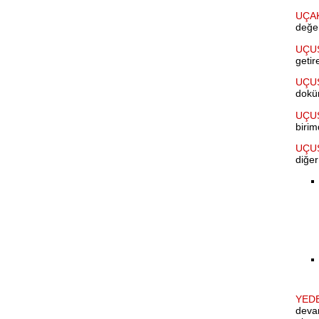
UÇA
değer
UÇU
getir
UÇU
dokü
UÇUŞ
birim
UÇUŞ
diğer
YED
deva