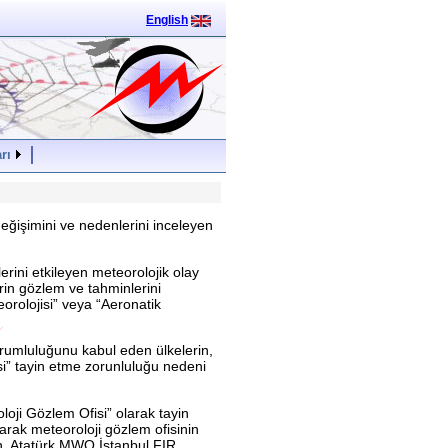
English
rı
ğişimini ve nedenlerini inceleyen
lerini etkileyen meteorolojik olay
rin gözlem ve tahminlerini
orolojisi” veya “Aeronatik
rumluluğunu kabul eden ülkelerin,
i” tayin etme zorunluluğu nedeni
loji Gözlem Ofisi” olarak tayin
olarak meteoroloji gözlem ofisinin
n, Atatürk MWO İstanbul FIR