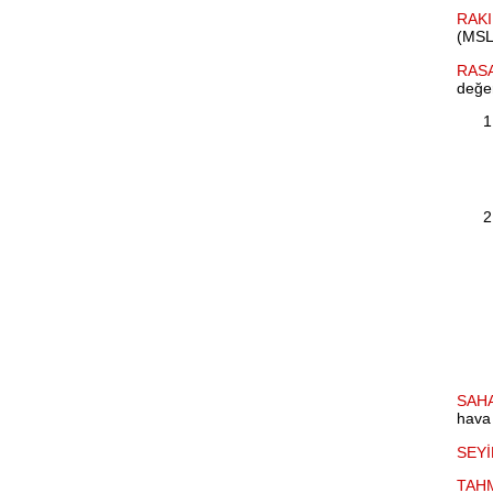
RAKI
(MSL)
RASA
değer
SAH
hava 
SEYİ
TAHM