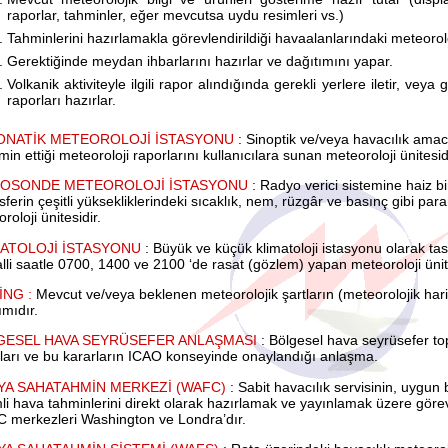
raporlar, tahminler, eğer mevcutsa uydu resimleri vs.)
Tahminlerini hazırlamakla görevlendirildiği havaalanlarındaki meteoroloj
Gerektiğinde meydan ihbarlarını hazırlar ve dağıtımını yapar.
Volkanik aktiviteyle ilgili rapor alındığında gerekli yerlere iletir, veya g
raporları hazırlar.
ONATİK METEOROLOJİ İSTASYONU
: Sinoptik ve/veya havacılık amac
min ettiği meteoroloji raporlarını kullanıcılara sunan meteoroloji ünitesid
IOSONDE METEOROLOJİ İSTASYONU
: Radyo verici sistemine haiz bi
ferin çeşitli yüksekliklerindeki sıcaklık, nem, rüzgâr ve basınç gibi p
roloji ünitesidir.
MATOLOJİ İSTASYONU
: Büyük ve küçük klimatoloji istasyonu olarak tas
li saatle 0700, 1400 ve 2100 ‘de rasat (gözlem) yapan meteoroloji ünite
İNG :
Mevcut ve/veya beklenen meteorolojik şartların (meteorolojik harita
ımıdır.
GESEL HAVA SEYRÜSEFER ANLAŞMASI
: Bölgesel hava seyrüsefer top
ları ve bu kararların ICAO konseyinde onaylandığı anlaşma.
YA SAHATAHMİN MERKEZİ (WAFC)
: Sabit havacılık servisinin, uygun b
i hava tahminlerini direkt olarak hazırlamak ve yayınlamak üzere görevl
 merkezleri Washington ve Londra’dır.