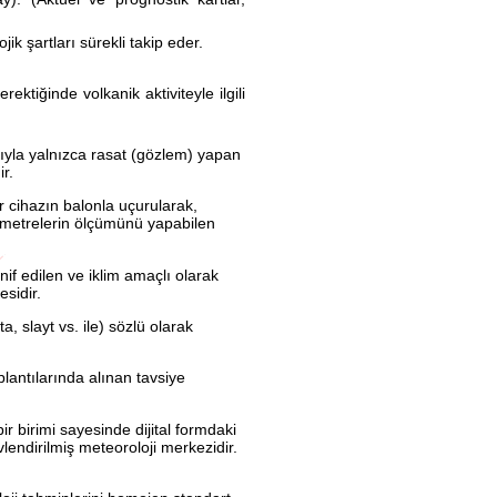
ik şartları sürekli takip eder.
erektiğinde volkanik aktiviteyle ilgili
ıyla yalnızca rasat (gözlem) yapan
ir.
r cihazın balonla uçurularak,
arametrelerin ölçümünü yapabilen
nif edilen ve iklim amaçlı olarak
sidir.
, slayt vs. ile) sözlü olarak
lantılarında alınan tavsiye
ir birimi sayesinde dijital formdaki
endirilmiş meteoroloji merkezidir.