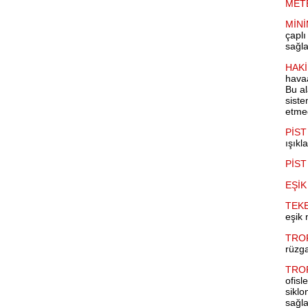
MET
MİN
çaplı
sağla
HAK
havaa
Bu al
siste
etmed
PİST
ışıkl
PİS
EŞİK
TEKE
eşik 
TROP
rüzga
TROP
ofis
siklo
sağla