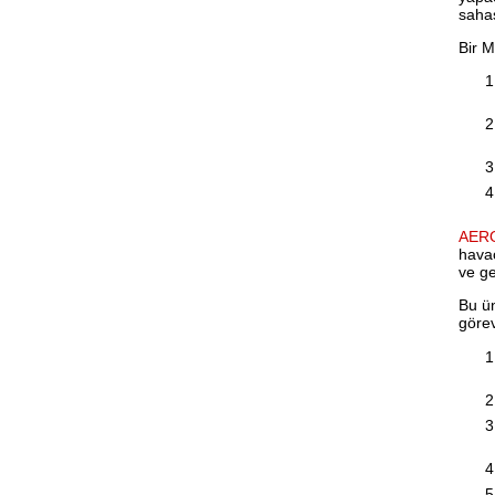
saha
Bir M
AER
havac
ve ge
Bu ün
görev