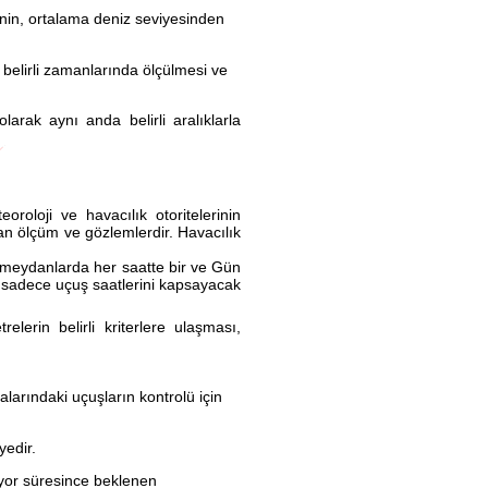
enin, ortalama deniz seviyesinden
belirli zamanlarında ölçülmesi ve
ak aynı anda belirli aralıklarla
oloji ve havacılık otoritelerinin
lan ölçüm ve gözlemlerdir. Havacılık
i meydanlarda her saatte bir ve Gün
 sadece uçuş saatlerini kapsayacak
elerin belirli kriterlere ulaşması,
alarındaki uçuşların kontrolü için
edir.
riyor süresince beklenen