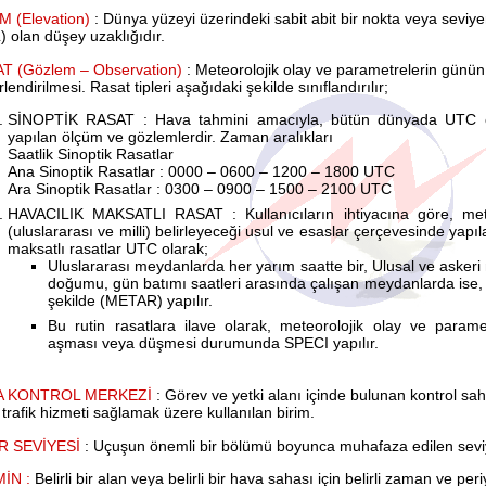
M (Elevation)
: Dünya yüzeyi üzerindeki sabit abit bir nokta veya seviy
 olan düşey uzaklığıdır.
T (Gözlem – Observation)
: Meteorolojik olay ve parametrelerin günün 
lendirilmesi. Rasat tipleri aşağıdaki şekilde sınıflandırılır;
SİNOPTİK RASAT : Hava tahmini amacıyla, bütün dünyada UTC olar
yapılan ölçüm ve gözlemlerdir. Zaman aralıkları
Saatlik Sinoptik Rasatlar
Ana Sinoptik Rasatlar : 0000 – 0600 – 1200 – 1800 UTC
Ara Sinoptik Rasatlar : 0300 – 0900 – 1500 – 2100 UTC
HAVACILIK MAKSATLI RASAT : Kullanıcıların ihtiyacına göre, meteor
(uluslararası ve milli) belirleyeceği usul ve esaslar çerçevesinde yapı
maksatlı rasatlar UTC olarak;
Uluslararası meydanlarda her yarım saatte bir, Ulusal ve asker
doğumu, gün batımı saatleri arasında çalışan meydanlarda ise,
şekilde (METAR) yapılır.
Bu rutin rasatlara ilave olarak, meteorolojik olay ve parametr
aşması veya düşmesi durumunda SPECI yapılır.
A KONTROL MERKEZİ
: Görev ve yetki alanı içinde bulunan kontrol sah
trafik hizmeti sağlamak üzere kullanılan birim.
R SEVİYESİ
: Uçuşun önemli bir bölümü boyunca muhafaza edilen seviy
İN :
Belirli bir alan veya belirli bir hava sahası için belirli zaman ve pe