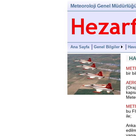
Meteoroloji Genel Müdürlüğ
Ana Sayfa
Genel Bilgiler
Hava
HA
MET
bir bi
AERO
(Oraj
kapsa
Meteo
METE
bu FI
ile;
Ankar
edilm
yapa