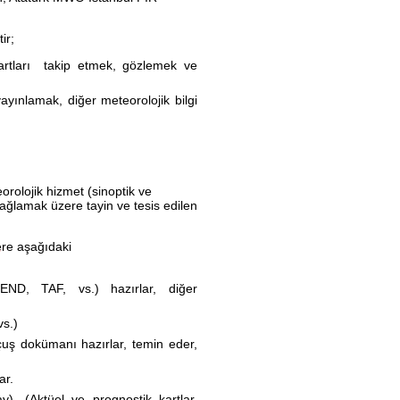
ir;
 şartları takip etmek, gözlemek ve
yınlamak, diğer meteorolojik bilgi
eorolojik hizmet (sinoptik ve
sağlamak üzere tayin ve tesis edilen
ere aşağıdaki
REND, TAF, vs.) hazırlar, diğer
s.)
uçuş dokümanı hazırlar, temin eder,
ar.
y). (Aktüel ve prognostik kartlar,