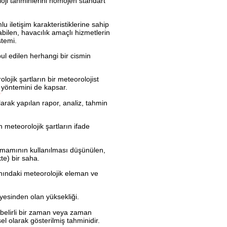
oji tahminlerini homojen standart
u iletişim karakteristiklerine sahip
pabilen, havacılık amaçlı hizmetlerin
stemi.
ul edilen herhangi bir cismin
olojik şartların bir meteorolojist
 yöntemini de kapsar.
larak yapılan rapor, analiz, tahmin
en meteorolojik şartların ifade
 tamamının kullanılması düşünülen,
kte) bir saha.
alanındaki meteorolojik eleman ve
yesinden olan yüksekliği.
, belirli bir zaman veya zaman
el olarak gösterilmiş tahminidir.