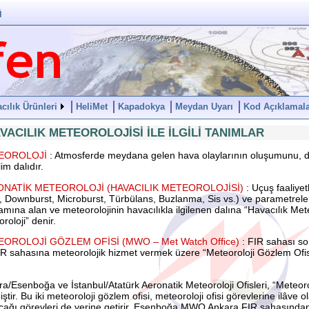
ü
cılık Ürünleri
HeliMet
Kapadokya
Meydan Uyarı
Kod Açıklamala
VACILIK METEOROLOJİSİ İLE İLGİLİ TANIMLAR
EOROLOJİ
: Atmosferde meydana gelen hava olaylarının oluşumunu, de
lim dalıdır.
NATİK METEOROLOJİ (HAVACILIK METEOROLOJİSİ)
: Uçuş faaliyet
, Downburst, Microburst, Türbülans, Buzlanma, Sis vs.) ve parametrele
mına alan ve meteorolojinin havacılıkla ilgilenen dalına “Havacılık Mete
roloji” denir.
OROLOJİ GÖZLEM OFİSİ (MWO – Met Watch Office)
: FIR sahası so
R sahasına meteorolojik hizmet vermek üzere “Meteoroloji Gözlem Ofis
a/Esenboğa ve İstanbul/Atatürk Aeronatik Meteoroloji Ofisleri, “Meteoro
iştir. Bu iki meteoroloji gözlem ofisi, meteoroloji ofisi görevlerine ilâve 
cağı görevleri de yerine getirir. Esenboğa MWO Ankara FIR sahasında