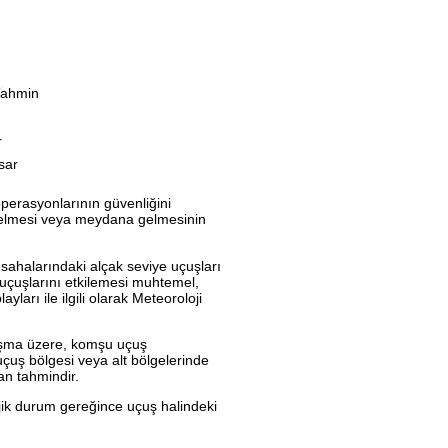
 tahmin
r
sar
perasyonlarının güvenliğini
a gelmesi veya meydana gelmesinin
 sahalarındaki alçak seviye uçuşları
 uçuşlarını etkilemesi muhtemel,
rı ile ilgili olarak Meteoroloji
nlaşma üzere, komşu uçuş
 uçuş bölgesi veya alt bölgelerinde
nan tahmindir.
lojik durum gereğince uçuş halindeki