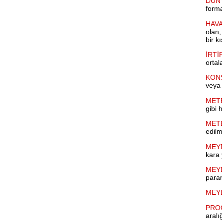
DÜNY
forma
HAVA
olan,
bir k
İRTİF
ortal
KON
veya 
MET
gibi 
MET
edilm
MEY
kara 
MEY
param
MEY
PRO
aralı