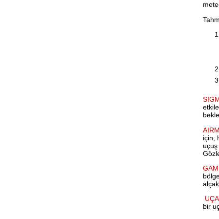
meteo
Tahmi
SIGM
etkil
bekle
AIRM
için,
uçuş 
Gözle
GAM
bölge
alçak
UÇA
bir u