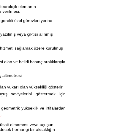
eteorolojik elemanın
e verilmesi.
gerekli özel görevleri yerine
 yazılmış veya çıktısı alınmış
z hizmeti sağlamak üzere kurulmuş
i olan ve belirli basınç aralıklarıyla
 altimetresi
n yukarı olan yüksekliği gösterir
çuş seviyelerini göstermek için
 geometrik yükseklik ve irtifalardan
a müsait olmaması veya uçuşun
ecek herhangi bir aksaklığın