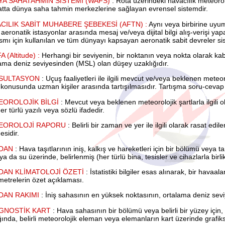
A SAHATAHMİN SİSTEMİ (WAFS)
: Rota üzerindeki havacılık meteorol
tta dünya saha tahmin merkezlerine sağlayan evrensel sistemdir.
CILIK SABİT MUHABERE ŞEBEKESİ (AFTN) :
Aynı veya birbirine uyuml
 aeronatik istasyonlar arasında mesaj ve/veya dijital bilgi alış-verişi ya
ısmı için kullanılan ve tüm dünyayı kapsayan aeronatik sabit devreler si
A (Altitude) :
Herhangi bir seviyenin, bir noktanın veya nokta olarak kab
ama deniz seviyesinden (MSL) olan düşey uzaklığıdır.
SULTASYON
: Uçuş faaliyetleri ile ilgili mevcut ve/veya beklenen meteor
konusunda uzman kişiler arasında tartışılmasıdır. Tartışma soru-cevap
EOROLOJİK BİLGİ
: Mevcut veya beklenen meteorolojik şartlarla ilgili o
her türlü yazılı veya sözlü ifadedir.
EOROLOJİ RAPORU
: Belirli bir zaman ve yer ile ilgili olarak rasat edil
esidir.
DAN
: Hava taşıtlarının iniş, kalkış ve hareketleri için bir bölümü veya
ya da su üzerinde, belirlenmiş (her türlü bina, tesisler ve cihazlarla birli
DAN KLİMATOLOJİ ÖZETİ
: İstatistiki bilgiler esas alınarak, bir hava
etrelerin özet açıklaması.
DAN RAKIMI
: İniş sahasının en yüksek noktasının, ortalama deniz sevi
GNOSTİK KART
: Hava sahasının bir bölümü veya belirli bir yüzey için
ğında, belirli meteorolojik eleman veya elemanların kart üzerinde grafiks