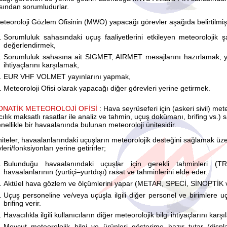
sından sorumludurlar.
eteoroloji Gözlem Ofisinin (MWO) yapacağı görevler aşağıda belirtilmişt
Sorumluluk sahasındaki uçuş faaliyetlerini etkileyen meteorolojik
değerlendirmek,
Sorumluluk sahasına ait SIGMET, AIRMET mesajlarını hazırlamak, ya
ihtiyaçlarını karşılamak,
EUR VHF VOLMET yayınlarını yapmak,
Meteoroloji Ofisi olarak yapacağı diğer görevleri yerine getirmek.
ONATİK METEOROLOJİ OFİSİ
: Hava seyrüseferi için (askeri sivil) met
ılık maksatlı rasatlar ile analiz ve tahmin, uçuş dokümanı, brifing vs.) 
nellikle bir havaalanında bulunan meteoroloji ünitesidir.
iteler, havaalanlarındaki uçuşların meteorolojik desteğini sağlamak üz
leri/fonksiyonları yerine getirirler;
Bulunduğu havaalanındaki uçuşlar için gerekli tahminleri (T
havaalanlarının (yurtiçi–yurtdışı) rasat ve tahminlerini elde eder.
Aktüel hava gözlem ve ölçümlerini yapar (METAR, SPECİ, SİNOPTİK v
Uçuş personeline ve/veya uçuşla ilgili diğer personel ve birimlere 
brifing verir.
Havacılıkla ilgili kullanıcıların diğer meteorolojik bilgi ihtiyaçlarını karşıl
Mevcut meteorolojik bilgi ve ürünleri gösterime hazır tutar (displa