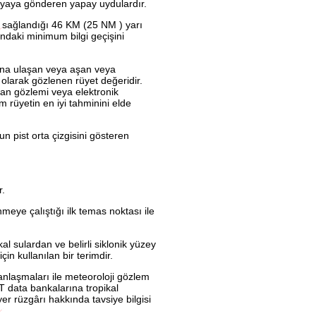
nyaya gönderen yapay uydulardır.
in sağlandığı 46 KM (25 NM ) yarı
ındaki minimum bilgi geçişini
ına ulaşan veya aşan veya
olarak gözlenen rüyet değeridir.
nsan gözlemi veya elektronik
m rüyetin en iyi tahminini elde
un pist orta çizgisini gösteren
r.
nmeye çalıştığı ilk temas noktası ile
l sulardan ve belirli siklonik yüzey
in kullanılan bir terimdir.
nlaşmaları ile meteoroloji gözlem
 data bankalarına tropikal
r rüzgârı hakkında tavsiye bilgisi