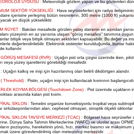
EOROLOJİ UYDUSU
: Meteorolojik gözlem yapan ve bu gözlemleri dü
İMUM SEKTÖR YÜKSEKLİĞİ
: Hava seyrüseferleri için radyo iletişimin
 daire içerisine yerleşmiş bütün nesnelerin, 300 metre (1000 ft) yukarıs
yacak en düşük yüksekliktir.
İM RÜYET
: Bakılan mesafede görülen yatay dairenin en azından yarıs
lanı yüzeyinin en az yarısına ulaşan “görüş mesafesi’’ tanımına uygun 
anlar bitişik veya bitişik olmayan sektörleri kapsayabilir. Bu değer ya i
mlerle değerlendirilebilir. Elektronik sistemler kurulduğunda, bunlar haki
e kullanılır.
 GÖRÜŞ MESAFESİ (RVR)
: Uçağın pist orta çizgisi üzerinde iken, pilot
arı veya yüzey işaretlerini görebildiği mesafedir.
T
: Uçağın kalkış ve inişi için hazırlanmış olan belirli dikdörtgen alandır.
 ( Threshold)
: Pistin, uçağın inişi için kullanılacak kısmının başlangıcıdı
RLEK KOYMA BÖLGESİ (Touchdown Zone)
: Pist üzerinde uçakların i
noktası arasında kalan pist kısmı.
İKAL SİKLON
: Temelini organize konveksiyonlu tropikal veya subtropika
r sirkülasyonlarından alan, cephesel olmayan, sinoptik ölçekli siklonlar iç
İKAL SİKLON TAVSİYE MERKEZİ (TCAC)
: Bölgesel hava seyrüsefer a
lerine, Dünya Saha Tahmin Merkezlerine (WAFC) ve uluslar arası OPMET
nların pozisyonu, hareketinin yönü, hızı, merkez basıncı ve maksimum ye
mak üzere görevlendirilmiş olan meteoroloji merkezidir.