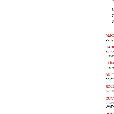
AER
ve te
RAD
atmos
meteo
KLİ
mahal
BRİF
anlat
BÖL
karar
DÜN
öneml
WAFC