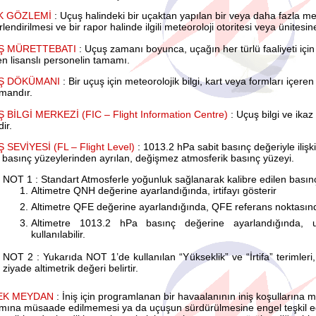
K GÖZLEMİ
: Uçuş halindeki bir uçaktan yapılan bir veya daha fazla m
lendirilmesi ve bir rapor halinde ilgili meteoroloji otoritesi veya ünitesin
Ş MÜRETTEBATI
: Uçuş zamanı boyunca, uçağın her türlü faaliyeti için 
en lisanslı personelin tamamı.
Ş DÖKÜMANI
: Bir uçuş için meteorolojik bilgi, kart veya formları içeren
mandır.
 BİLGİ MERKEZİ (FIC – Flight Information Centre)
: Uçuş bilgi ve ika
dir.
 SEVİYESİ (FL – Flight Level)
: 1013.2 hPa sabit basınç değeriyle ilişkis
 basınç yüzeylerinden ayrılan, değişmez atmosferik basınç yüzeyi.
NOT 1 : Standart Atmosferle yoğunluk sağlanarak kalibre edilen basınç
Altimetre QNH değerine ayarlandığında, irtifayı gösterir
Altimetre QFE değerine ayarlandığında, QFE referans noktasında
Altimetre 1013.2 hPa basınç değerine ayarlandığında, u
kullanılabilir.
NOT 2 : Yukarıda NOT 1’de kullanılan “Yükseklik” ve “İrtifa” terimleri,
ziyade altimetrik değeri belirtir.
EK MEYDAN
: İniş için programlanan bir havaalanının iniş koşulların
mına müsaade edilmemesi ya da uçuşun sürdürülmesine engel teşkil ed