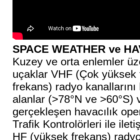
SPACE WEATHER ve HA
Kuzey ve orta enlemler üz
uçaklar VHF (Çok yüksek 
frekans) radyo kanallarını 
alanlar (>78°N ve >60°S) 
gerçekleşen havacılık ope
Trafik Kontrolörleri ile ilet
HF (yüksek frekans) radyo k